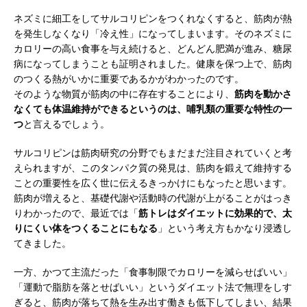
ネズミに細工をしてサルコリピンをつくれなくすると、筋肉が熱
を発生しなくなり「冷え性」になってしまいます。そのネズミに
カロリーの高い食事を与え続けると、どんどん肥満が進み、糖尿
病になってしまうことも証明されました。健康を保つ上で、筋肉
のつくる熱がいかに重要であるかがわかったのです。
そのような物質が筋肉の中に存在することにより、
筋肉を動かさ
なくても体温維持ができるというのは、哺乳類の重要な特性の一
つ
と言えるでしょう。
サルコリピンは筋肉研究の分野でもまだまだ注目されていくと考
えられますが、このタンパク質の発見は、筋肉を鍛えて維持する
ことの重要性を広く世に伝えるきっかけにもなったと思います。
筋肉が増えると、基礎代謝や活動時の代謝が上がることがはっき
りわかったので、最近では「
筋トレはダイエットに効果的で、太
りにくい体をつくることにもなる
」という考え方もかなり浸透し
てきました。
一方、かつて主流だった「食事制限でカロリーを減らせばいい」
「運動で脂肪を落とせばいい」というダイエット法で無理をしす
ぎると、筋肉が落ちて熱を生み出す働きも低下してしまい、結果