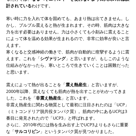
計されている
わけです。
寒い時に力を入れて体を固めても、あまり熱は出てきません。し
かし、ブルブル震えると熱が生まれます。その時、筋肉は大きな
力を出す必要はありません。力は小さくても小刻みに震えること
によって体を温める効果が生まれるので、非常に効率が良いと言
えます。
寒くなると交感神経の働きで、筋肉が自動的に痙攣するように震
えます。これを「
シヴァリング
」と言いますが、もしこのような
仕組みがなかったら、寒いところで生きていくことは困難だった
と思います。
震えによって熱が出ることを「
震え熱産生
」と言いますが、
2000年以降、震えなくても筋肉が熱を出すことがわかってきま
した。これを「
非震え熱産生
」と言います。
非震え熱産生に関わる物質として最初に注目されたのは「UCP」
（ミトコンドリア脱共役タンパク質）。筋肉の中にあるUCPは3
番目に発見されたので「UCP3」と呼ばれます。
さらに、2010年代には熱を生み出す上でUCP3よりもさらに重要
な「
サルコリピン
」というタンパク質が見つかりました。