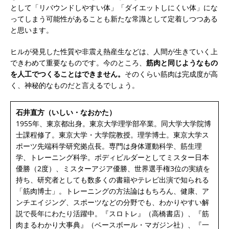
として「リバウンドしやすい体」「ダイエットしにくい体」にな
ってしまう可能性があることも新たな常識として定着しつつある
と思います。
ヒルが発見した性質や非震え熱産生などは、人間が生きていく上
できわめて重要なものです。今のところ、
筋肉と同じようなもの
を人工でつくることはできません。
そのくらい筋肉は完成度が高
く、神秘的なものだと言えるでしょう。
石井直方（いしい・なおかた）
1955年、東京都出身。東京大学理学部卒業。同大学大学院博
士課程修了。東京大学・大学院教授。理学博士。東京大学ス
ポーツ先端科学研究拠点長。専門は身体運動科学、筋生理
学、トレーニング科学。ボディビルダーとしてミスター日本
優勝（2度）、ミスターアジア優勝、世界選手権3位の実績を
持ち、研究者としても数多くの書籍やテレビ出演で知られる
「筋肉博士」。トレーニングの方法論はもちろん、健康、ア
ンチエイジング、スポーツなどの分野でも、わかりやすい解
説で長年にわたり活躍中。『スロトレ』（高橋書店）、『筋
肉まるわかり大事典』（ベースボール・マガジン社）、『一