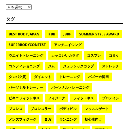
タグ
BEST BODY JAPAN
IFBB
JBBF
SUMMER STYLE AWARD
SUPERBODYCONTEST
アンチエイジング
ウエイトトレーニング
カッコいいカラダ
コスプレ
コミケ
コンディショニング
ジム
ジュラシックカップ
ストレッチ
タンパク質
ダイエット
トレーニング
バズーカ岡田
パーソナルトレーナー
パーソナルトレーニング
ビキニフィットネス
フィジーク
フィットネス
プロテイン
プロレス
プロレスラー
ボディビル
マッスルゲート
メンズフィジーク
ヨガ
ランニング
初心者向け