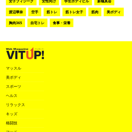
女子フィジーク
女性向け
学生ボディビル
新極真会
渡辺華奈
空手
筋トレ
筋トレ女子
筋肉
美ボディ
胸肉365
自宅トレ
食事・栄養
マッスル
美ボディ
スポーツ
ヘルス
リラックス
キッズ
格闘技
フード