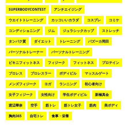
SUPERBODYCONTEST
アンチエイジング
ウエイトトレーニング
カッコいいカラダ
コスプレ
コミケ
コンディショニング
ジム
ジュラシックカップ
ストレッチ
タンパク質
ダイエット
トレーニング
バズーカ岡田
パーソナルトレーナー
パーソナルトレーニング
ビキニフィットネス
フィジーク
フィットネス
プロテイン
プロレス
プロレスラー
ボディビル
マッスルゲート
メンズフィジーク
ヨガ
ランニング
初心者向け
女子フィジーク
女性向け
学生ボディビル
新極真会
渡辺華奈
空手
筋トレ
筋トレ女子
筋肉
美ボディ
胸肉365
自宅トレ
食事・栄養