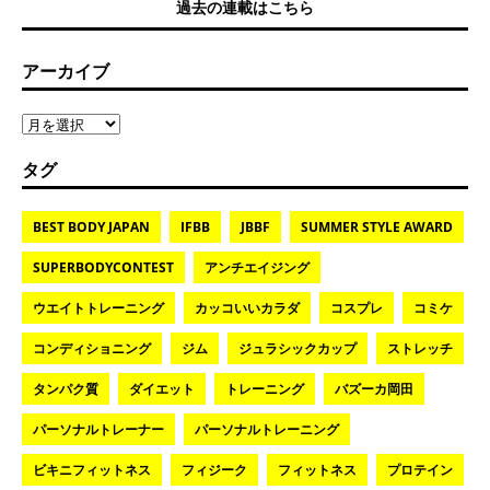
過去の連載はこちら
アーカイブ
タグ
BEST BODY JAPAN
IFBB
JBBF
SUMMER STYLE AWARD
SUPERBODYCONTEST
アンチエイジング
ウエイトトレーニング
カッコいいカラダ
コスプレ
コミケ
コンディショニング
ジム
ジュラシックカップ
ストレッチ
タンパク質
ダイエット
トレーニング
バズーカ岡田
パーソナルトレーナー
パーソナルトレーニング
ビキニフィットネス
フィジーク
フィットネス
プロテイン