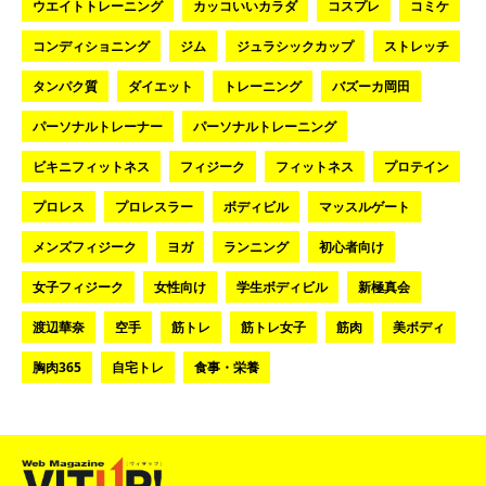
ウエイトトレーニング
カッコいいカラダ
コスプレ
コミケ
コンディショニング
ジム
ジュラシックカップ
ストレッチ
タンパク質
ダイエット
トレーニング
バズーカ岡田
パーソナルトレーナー
パーソナルトレーニング
ビキニフィットネス
フィジーク
フィットネス
プロテイン
プロレス
プロレスラー
ボディビル
マッスルゲート
メンズフィジーク
ヨガ
ランニング
初心者向け
女子フィジーク
女性向け
学生ボディビル
新極真会
渡辺華奈
空手
筋トレ
筋トレ女子
筋肉
美ボディ
胸肉365
自宅トレ
食事・栄養