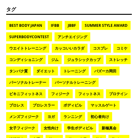
タグ
BEST BODY JAPAN
IFBB
JBBF
SUMMER STYLE AWARD
SUPERBODYCONTEST
アンチエイジング
ウエイトトレーニング
カッコいいカラダ
コスプレ
コミケ
コンディショニング
ジム
ジュラシックカップ
ストレッチ
タンパク質
ダイエット
トレーニング
バズーカ岡田
パーソナルトレーナー
パーソナルトレーニング
ビキニフィットネス
フィジーク
フィットネス
プロテイン
プロレス
プロレスラー
ボディビル
マッスルゲート
メンズフィジーク
ヨガ
ランニング
初心者向け
女子フィジーク
女性向け
学生ボディビル
新極真会