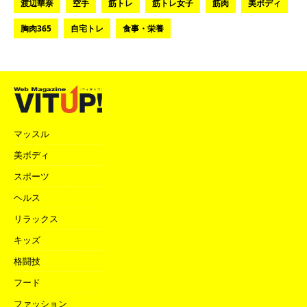
渡辺華奈
空手
筋トレ
筋トレ女子
筋肉
美ボディ
胸肉365
自宅トレ
食事・栄養
マッスル
美ボディ
スポーツ
ヘルス
リラックス
キッズ
格闘技
フード
ファッション