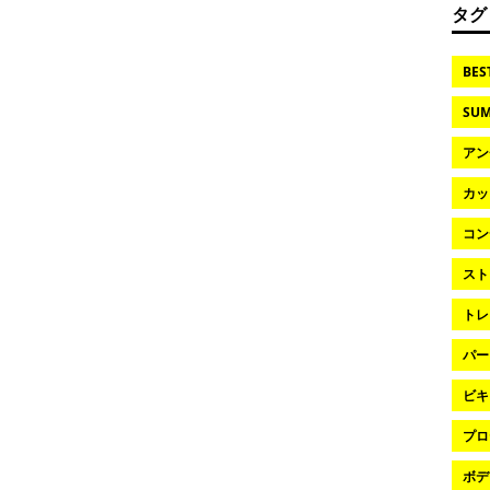
タグ
BES
SUM
アン
カッ
コン
スト
トレ
パー
ビキ
プロ
ボデ