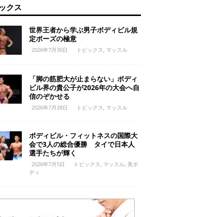
ックス
世界王者から学ぶ男子ボディビル規
定ポーズの極意
2026年7月30日
トピックス
,
マッスル
「脚の筋肥大が止まらない」ボディ
ビル界の貴公子が2026年の大会へ自
信のぞかせる
2026年7月28日
トピックス
,
マッスル
ボディビル・フィットネスの国際大
会で3人の総合優勝 タイで日本人
選手たちが輝く
2026年7月5日
トピックス
,
マッスル
,
美ボ
ディ