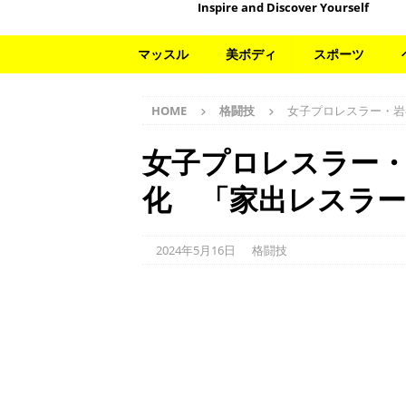
Inspire and Discover Yourself
マッスル
美ボディ
スポーツ
HOME
格闘技
女子プロレスラー・岩
女子プロレスラー
化 「家出レスラー
2024年5月16日
格闘技