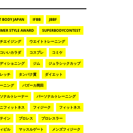
T BODY JAPAN
IFBB
JBBF
MER STYLE AWARD
SUPERBODYCONTEST
チエイジング
ウエイトトレーニング
コいいカラダ
コスプレ
コミケ
ディショニング
ジム
ジュラシックカップ
レッチ
タンパク質
ダイエット
ーニング
バズーカ岡田
ソナルトレーナー
パーソナルトレーニング
ニフィットネス
フィジーク
フィットネス
テイン
プロレス
プロレスラー
ィビル
マッスルゲート
メンズフィジーク