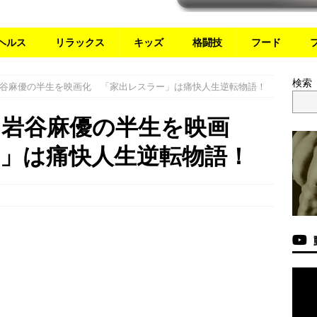
ヘルス
リラックス
キッズ
格闘技
フード
検索
谷麻優の半生を映画化 「家出レスラー」は痛快人生逆転物語！
・岩谷麻優の半生を映画
」は痛快人生逆転物語！