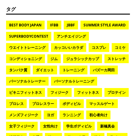
タグ
BEST BODY JAPAN
IFBB
JBBF
SUMMER STYLE AWARD
SUPERBODYCONTEST
アンチエイジング
ウエイトトレーニング
カッコいいカラダ
コスプレ
コミケ
コンディショニング
ジム
ジュラシックカップ
ストレッチ
タンパク質
ダイエット
トレーニング
バズーカ岡田
パーソナルトレーナー
パーソナルトレーニング
ビキニフィットネス
フィジーク
フィットネス
プロテイン
プロレス
プロレスラー
ボディビル
マッスルゲート
メンズフィジーク
ヨガ
ランニング
初心者向け
女子フィジーク
女性向け
学生ボディビル
新極真会