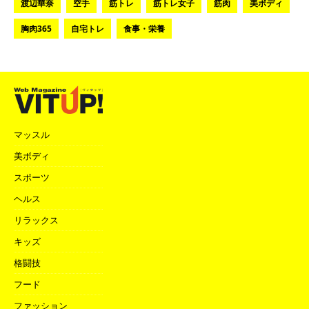
渡辺華奈
空手
筋トレ
筋トレ女子
筋肉
美ボディ
胸肉365
自宅トレ
食事・栄養
マッスル
美ボディ
スポーツ
ヘルス
リラックス
キッズ
格闘技
フード
ファッション