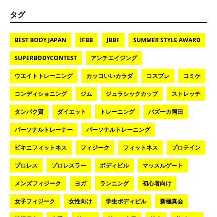
タグ
BEST BODY JAPAN
IFBB
JBBF
SUMMER STYLE AWARD
SUPERBODYCONTEST
アンチエイジング
ウエイトトレーニング
カッコいいカラダ
コスプレ
コミケ
コンディショニング
ジム
ジュラシックカップ
ストレッチ
タンパク質
ダイエット
トレーニング
バズーカ岡田
パーソナルトレーナー
パーソナルトレーニング
ビキニフィットネス
フィジーク
フィットネス
プロテイン
プロレス
プロレスラー
ボディビル
マッスルゲート
メンズフィジーク
ヨガ
ランニング
初心者向け
女子フィジーク
女性向け
学生ボディビル
新極真会