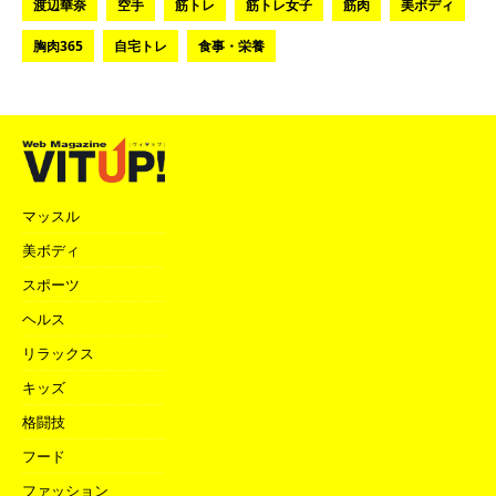
渡辺華奈
空手
筋トレ
筋トレ女子
筋肉
美ボディ
胸肉365
自宅トレ
食事・栄養
マッスル
美ボディ
スポーツ
ヘルス
リラックス
キッズ
格闘技
フード
ファッション