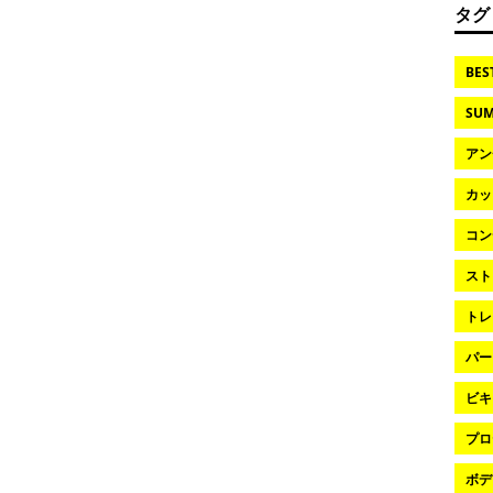
タグ
BES
SUM
アン
カッ
コン
スト
トレ
パー
ビキ
プロ
ボデ