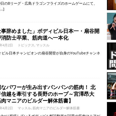
29日のBリーグ・広島ドラゴンフライズのホームゲームにて、
[…]
仕事辞めました」ボディビル日本一・扇谷開
が消防士卒業、筋肉道へ一本化
6年4月2日
トピックス
,
マッスル
ィビル日本チャンピオンの扇谷開登が自身のYouTubeチャンネ
靭なパワーが生み出すパンパンの筋肉！ 北
甲信越を牽引する長野のホープ～宮澤昂大
筋肉マニアのビルダー解体筋書】
6年4月2日
マッスル
,
筋肉マニアのビルダー解体筋書
uTubeに投稿しているボディビル解説動画が話題の筋肉マニアが