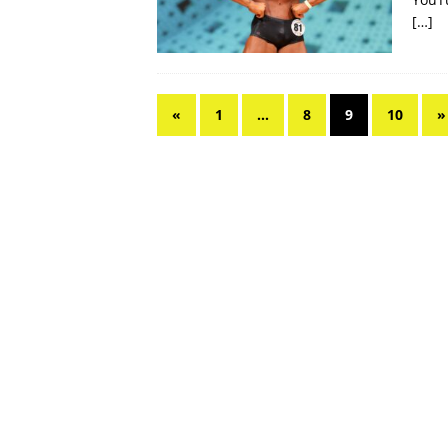
[…]
«
1
…
8
9
10
»