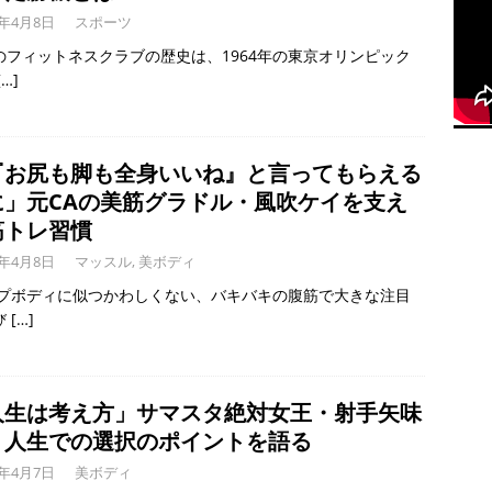
6年4月8日
スポーツ
のフィットネスクラブの歴史は、1964年の東京オリンピック
[…]
『お尻も脚も全身いいね』と言ってもらえる
に」元CAの美筋グラドル・風吹ケイを支え
筋トレ習慣
6年4月8日
マッスル
,
美ボディ
ップボディに似つかわしくない、バキバキの腹筋で大きな注目
び
[…]
人生は考え方」サマスタ絶対女王・射手矢味
、人生での選択のポイントを語る
6年4月7日
美ボディ