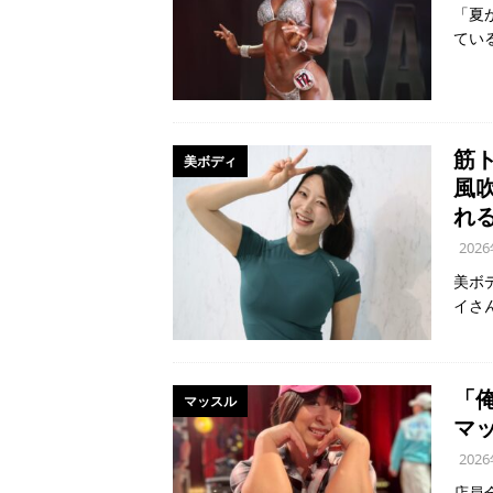
「夏
てい
筋
美ボディ
風
れ
202
美ボ
イさ
「
マッスル
マ
202
店員