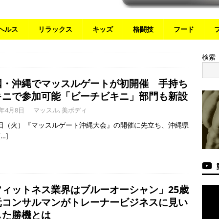
ヘルス
リラックス
キッズ
格闘技
フード
検索
国・沖縄でマッスルゲートが初開催 手持ち
キニで参加可能「ビーチビキニ」部門も新設
6年4月8日
マッスル
,
美ボディ
7日（火）『マッスルゲート沖縄大会』の開催に先立ち、沖縄県
[…]
フィットネス業界はブルーオーシャン」25歳
元コンサルマンがトレーナービジネスに見い
した勝機とは