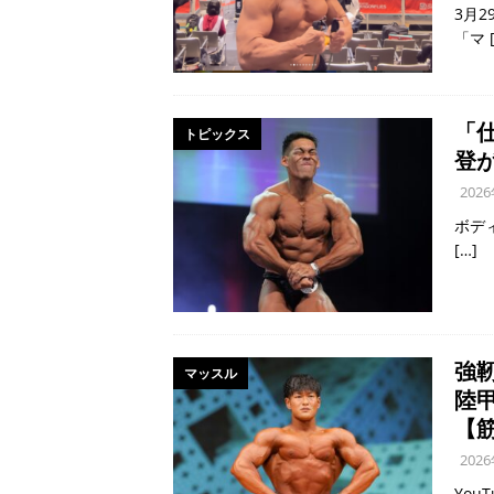
3月
「マ
「
トピックス
登
202
ボデ
[…]
強
マッスル
陸
【
202
Yo