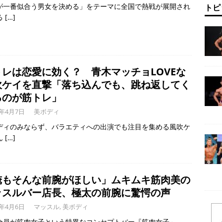
が一番似合う男女を決める」をテーマに全国で熱戦が展開され
トピ
る
[…]
トレは恋愛に効く？ 青木マッチョLOVEな
吹ケイを直撃「落ち込んでも、跳ね返してく
るのが筋トレ」
6年4月7日
美ボディ
ディのみならず、バラエティへの出演でも注目を集める風吹ケ
ん
[…]
俺もそんな前腕がほしい」ムキムキ筋肉美の
ッスルバー店長、極太の前腕に驚愕の声
6年4月6日
マッスル
,
美ボディ
全員が筋肉女子という特異なコンセプトバー『筋肉女子～