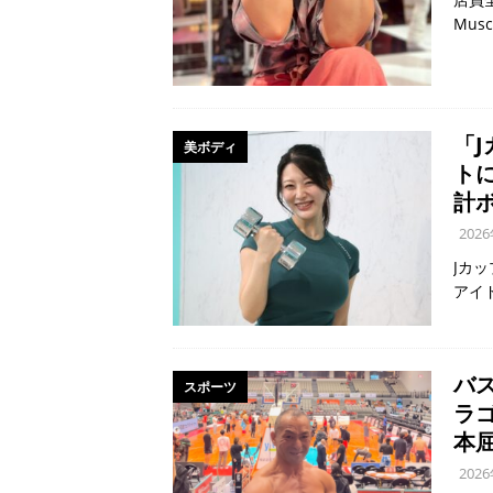
Musc
「
美ボディ
ト
計ボ
202
Jカ
アイ
バ
スポーツ
ラ
本
202