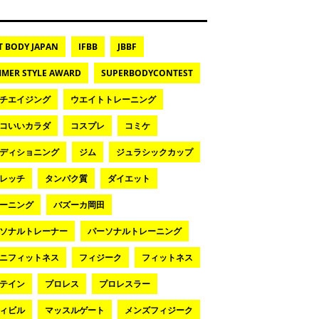
T BODY JAPAN
IFBB
JBBF
MER STYLE AWARD
SUPERBODYCONTEST
チエイジング
ウエイトトレーニング
コいいカラダ
コスプレ
コミケ
ディショニング
ジム
ジュラシックカップ
レッチ
タンパク質
ダイエット
ーニング
バズーカ岡田
ソナルトレーナー
パーソナルトレーニング
ニフィットネス
フィジーク
フィットネス
テイン
プロレス
プロレスラー
ィビル
マッスルゲート
メンズフィジーク