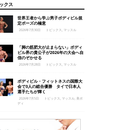
ックス
世界王者から学ぶ男子ボディビル規
定ポーズの極意
2026年7月30日
トピックス
,
マッスル
「脚の筋肥大が止まらない」ボディ
ビル界の貴公子が2026年の大会へ自
信のぞかせる
2026年7月28日
トピックス
,
マッスル
ボディビル・フィットネスの国際大
会で3人の総合優勝 タイで日本人
選手たちが輝く
2026年7月5日
トピックス
,
マッスル
,
美ボ
ディ