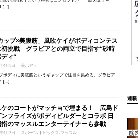
l
[…]
Jカップ×美腹筋」風吹ケイがボディコンテス
に初挑戦 グラビアとの両立で目指す“砂時
ディ”
6年4月5日
美ボディ
ップボディに美腹筋というギャップで注目を集める、グラビア
ド
[…]
連載
スケのコートがマッチョで埋まる！ 広島ド
ゴンフライズがボディビルダーとコラボ 日
屈指のマッスルエンターテイナーも参戦
6年4月3日
スポーツ
,
トピックス
,
マッスル