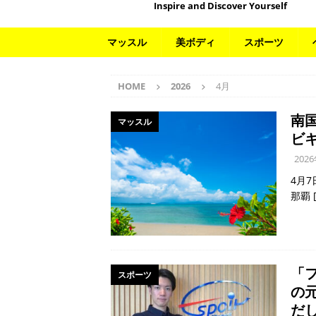
Inspire and Discover Yourself
マッスル
美ボディ
スポーツ
HOME
2026
4月
南
マッスル
ビ
202
4月
那覇
「
スポーツ
の
だ