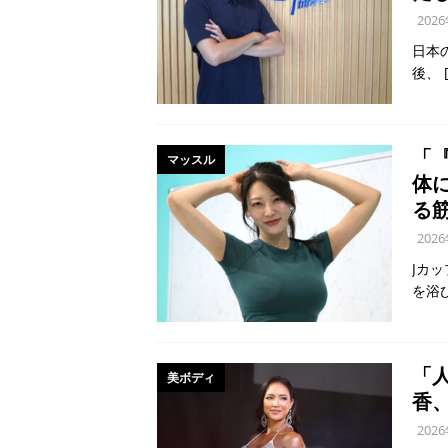
202
日本
後、
「
マッスル
体
る
202
Jカ
を浴
「
美ボディ
香
202