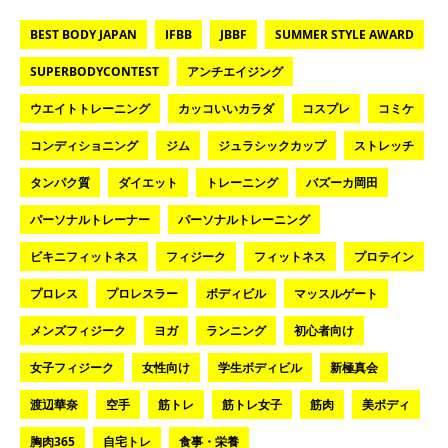
BEST BODY JAPAN
IFBB
JBBF
SUMMER STYLE AWARD
SUPERBODYCONTEST
アンチエイジング
ウエイトトレーニング
カッコいいカラダ
コスプレ
コミケ
コンディショニング
ジム
ジュラシックカップ
ストレッチ
タンパク質
ダイエット
トレーニング
バズーカ岡田
パーソナルトレーナー
パーソナルトレーニング
ビキニフィットネス
フィジーク
フィットネス
プロテイン
プロレス
プロレスラー
ボディビル
マッスルゲート
メンズフィジーク
ヨガ
ランニング
初心者向け
女子フィジーク
女性向け
学生ボディビル
新極真会
渡辺華奈
空手
筋トレ
筋トレ女子
筋肉
美ボディ
胸肉365
自宅トレ
食事・栄養