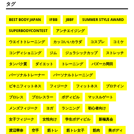
タグ
BEST BODY JAPAN
IFBB
JBBF
SUMMER STYLE AWARD
SUPERBODYCONTEST
アンチエイジング
ウエイトトレーニング
カッコいいカラダ
コスプレ
コミケ
コンディショニング
ジム
ジュラシックカップ
ストレッチ
タンパク質
ダイエット
トレーニング
バズーカ岡田
パーソナルトレーナー
パーソナルトレーニング
ビキニフィットネス
フィジーク
フィットネス
プロテイン
プロレス
プロレスラー
ボディビル
マッスルゲート
メンズフィジーク
ヨガ
ランニング
初心者向け
女子フィジーク
女性向け
学生ボディビル
新極真会
渡辺華奈
空手
筋トレ
筋トレ女子
筋肉
美ボディ