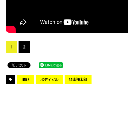
1
2
JBBF
ボディビル
須山翔太郎