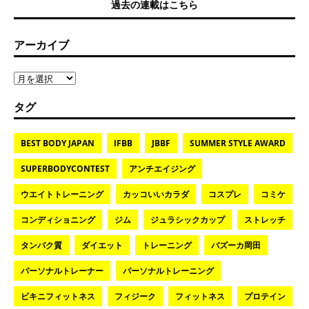
過去の連載はこちら
アーカイブ
タグ
BEST BODY JAPAN
IFBB
JBBF
SUMMER STYLE AWARD
SUPERBODYCONTEST
アンチエイジング
ウエイトトレーニング
カッコいいカラダ
コスプレ
コミケ
コンディショニング
ジム
ジュラシックカップ
ストレッチ
タンパク質
ダイエット
トレーニング
バズーカ岡田
パーソナルトレーナー
パーソナルトレーニング
ビキニフィットネス
フィジーク
フィットネス
プロテイン