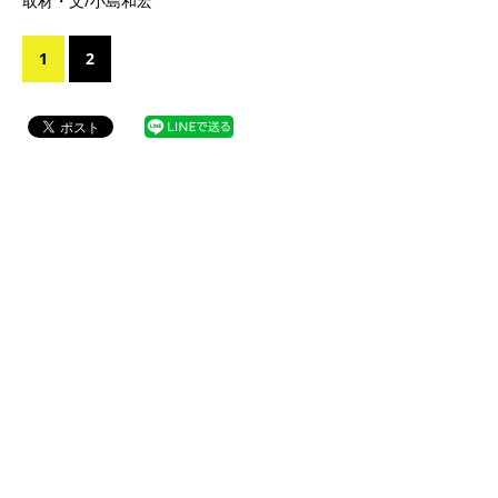
取材・文/小島和宏
1
2