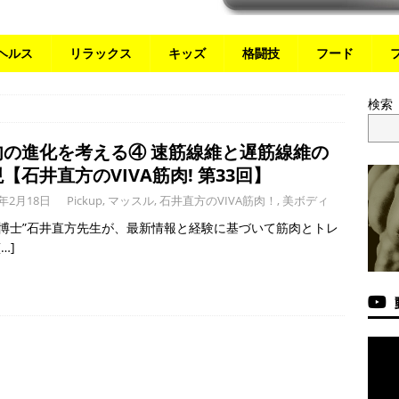
ヘルス
リラックス
キッズ
格闘技
フード
検索
肉の進化を考える④ 速筋線維と遅筋線維の
【石井直方のVIVA筋肉! 第33回】
9年2月18日
Pickup
,
マッスル
,
石井直方のVIVA筋肉！
,
美ボディ
肉博士”石井直方先生が、最新情報と経験に基づいて筋肉とトレ
[…]