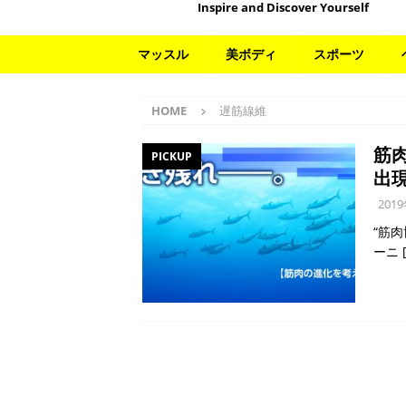
Inspire and Discover Yourself
マッスル
美ボディ
スポーツ
HOME
遅筋線維
筋
PICKUP
出現
201
“筋
ーニ