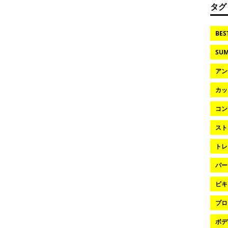
タグ
BES
SUM
アン
カッ
コン
スト
トレ
パー
ビキ
プロ
ボデ