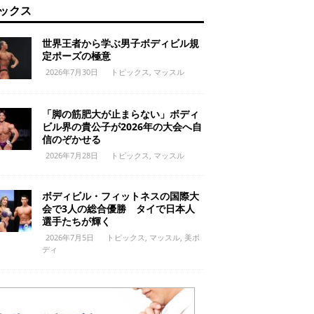
ックス
世界王者から学ぶ男子ボディビル規
定ポーズの極意
2026年7月30日
トピックス
,
マッスル
「脚の筋肥大が止まらない」ボディ
ビル界の貴公子が2026年の大会へ自
信のぞかせる
2026年7月28日
トピックス
,
マッスル
ボディビル・フィットネスの国際大
会で3人の総合優勝 タイで日本人
選手たちが輝く
2026年7月5日
トピックス
,
マッスル
,
美ボ
ディ