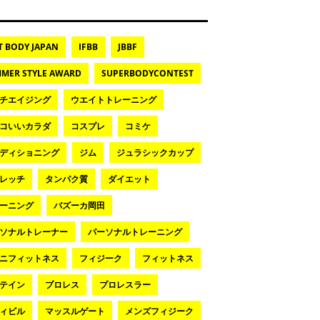
T BODY JAPAN
IFBB
JBBF
MER STYLE AWARD
SUPERBODYCONTEST
チエイジング
ウエイトトレーニング
コいいカラダ
コスプレ
コミケ
ディショニング
ジム
ジュラシックカップ
レッチ
タンパク質
ダイエット
ーニング
バズーカ岡田
ソナルトレーナー
パーソナルトレーニング
ニフィットネス
フィジーク
フィットネス
テイン
プロレス
プロレスラー
ィビル
マッスルゲート
メンズフィジーク