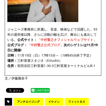
ジャニーズ事務所に所属し、音楽、映画などで活躍した。93
年の退所後以降、さらに活動の幅を広げ、舞台にも進出して
いる。
公式サイト：
「
中村繁之オフィシャルウェブサイト
」
公式ブログ：
「
中村繁之公式ブログ
」
次のシゲトレは11月19
日に開催!
日時：
11月19日（日）17時15分～（18時45分終了予定）
場所：
三軒茶屋スタジオ（Estudio）
住所：
世田谷区三軒茶屋1-30-9三軒茶屋ターミナルビルB-1
文／伊藤雅奈子
アンチエイジング
イケメン
フィットネス