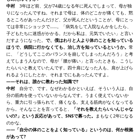
中村
3年ほど前、父が74歳になる年に死んでしまって、母が独
りになったんですね。それまで母は、体のどこかが痛くても、黙
るところがあったんだけど、父が死んだということが、母にとっ
ては非常にショックで……。「病気をして入院なんかをしたら、
子どもたちに迷惑がかかる。だから私は、元気でいたい」と言い
だすようになった。
で、僕はわりと人より体のことを知っている
ほうで、病院に行かなくても、治し方を知っているというか。
常
に、「どうしてここのバランスを崩してしまったんだろう」と考
えてしまう人なので、母が「腰が痛い」と言ったときも、こうし
たらいいと教えていたんです。四十肩になった人も、肩が上げら
れるようにしたとか、それまでにもあったんですよ。
――それは、誰かに教わった知識で?
中村
自分で、です。なぜわかるかといえば、そういう人は、自
分の筋肉を使っていないからなんです。うまく使えていないか
ら、重力に引っ張られて、痛くなる。支える筋肉がなくなってる
から。そんなことを言ってると、
「それを教えたらいいんじゃな
いの?」という反応があって、SNSで募った。
まもなく2年になる
のかな。
――「自分の体のことをよく知っている」というのは、何か根拠
があって?