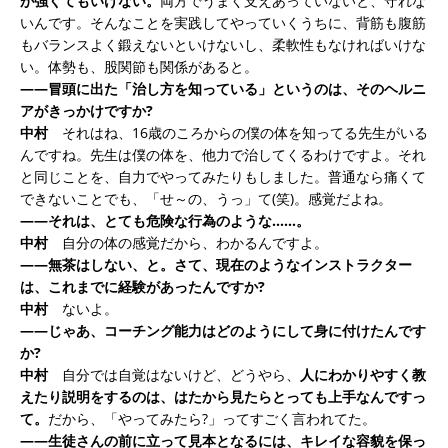
が強くてもいけない。
両方でうまく支えあっていないと、守れな
いんです。そんなことを実践してやっていくうちに、背筋も腹筋
もバランスよく鍛えないといけないし、柔軟性もなければいけな
い。体勢も、股関節も関係があると。
――冒頭に出た「治し方を知っている」というのは、そのヘルニ
アがきっかけですか?
中村
それはね、16歳のころからの僕の体を知ってる先生がいる
んですね。先生は僕の体を、他力で治してくるわけですよ。それ
と同じことを、自力でやってみたりもしました。普通なら痛くて
できないことでも、「せ～の、うっ」て(笑)。感覚だよね。
――それは、とても危険な行為のような……。
中村
自分の体の感覚だから、わかるんですよ。
――無茶はしない、と。さて、現在のようなインストラクター
は、これまでに経験があったんですか?
中村
ないよ。
――じゃあ、コーチング能力はどのようにして身に付けたんです
か?
中村
自分では自覚はないけど、どうやら、
人にわかりやすく教
えたり説明をするのは、はたから見たらとっても上手なんですっ
て。
だから、「やってみたら?」ってすごく言われてた。
――生徒さんの前に立って見本となるには、キレイな容貌を保っ