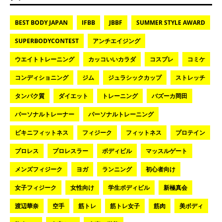
BEST BODY JAPAN
IFBB
JBBF
SUMMER STYLE AWARD
SUPERBODYCONTEST
アンチエイジング
ウエイトトレーニング
カッコいいカラダ
コスプレ
コミケ
コンディショニング
ジム
ジュラシックカップ
ストレッチ
タンパク質
ダイエット
トレーニング
バズーカ岡田
パーソナルトレーナー
パーソナルトレーニング
ビキニフィットネス
フィジーク
フィットネス
プロテイン
プロレス
プロレスラー
ボディビル
マッスルゲート
メンズフィジーク
ヨガ
ランニング
初心者向け
女子フィジーク
女性向け
学生ボディビル
新極真会
渡辺華奈
空手
筋トレ
筋トレ女子
筋肉
美ボディ