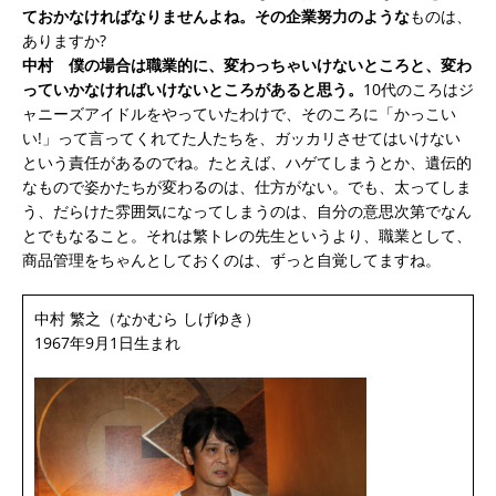
ておかなければなりませんよね。その企業努力のような
ものは、
ありますか?
中村
僕の場合は職業的に、変わっちゃいけないところと、変わ
っていかなければいけないところがあると思う。
10代のころはジ
ャニーズアイドルをやっていたわけで、そのころに「かっこい
い!」って言ってくれてた人たちを、ガッカリさせてはいけない
という責任があるのでね。たとえば、ハゲてしまうとか、遺伝的
なもので姿かたちが変わるのは、仕方がない。でも、太ってしま
う、だらけた雰囲気になってしまうのは、自分の意思次第でなん
とでもなること。それは繁トレの先生というより、職業として、
商品管理をちゃんとしておくのは、ずっと自覚してますね。
中村 繁之（なかむら しげゆき）
1967年9月1日生まれ