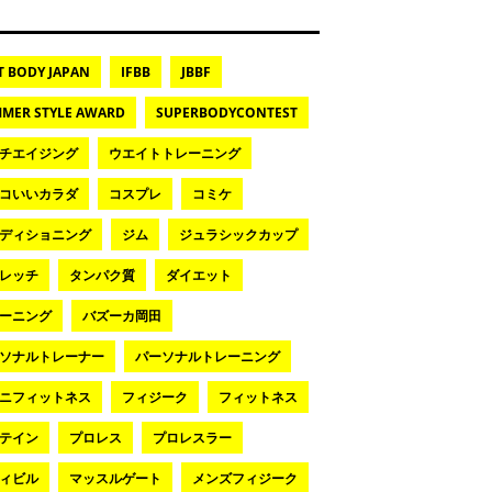
T BODY JAPAN
IFBB
JBBF
MER STYLE AWARD
SUPERBODYCONTEST
チエイジング
ウエイトトレーニング
コいいカラダ
コスプレ
コミケ
ディショニング
ジム
ジュラシックカップ
レッチ
タンパク質
ダイエット
ーニング
バズーカ岡田
ソナルトレーナー
パーソナルトレーニング
ニフィットネス
フィジーク
フィットネス
テイン
プロレス
プロレスラー
ィビル
マッスルゲート
メンズフィジーク