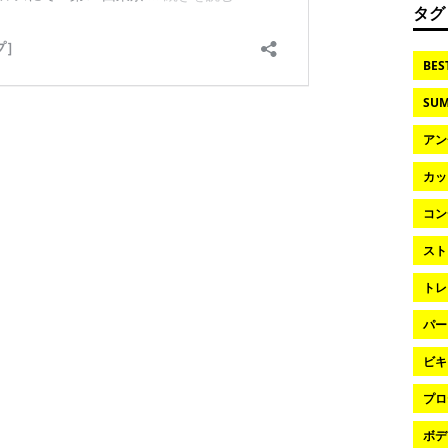
タグ
BES
SUM
アン
カッ
コン
スト
トレ
パー
ビキ
プロ
ボデ