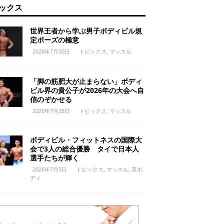
ックス
世界王者から学ぶ男子ボディビル規
定ポーズの極意
2026年7月30日
トピックス
,
マッスル
「脚の筋肥大が止まらない」ボディ
ビル界の貴公子が2026年の大会へ自
信のぞかせる
2026年7月28日
トピックス
,
マッスル
ボディビル・フィットネスの国際大
会で3人の総合優勝 タイで日本人
選手たちが輝く
2026年7月5日
トピックス
,
マッスル
,
美ボ
ディ