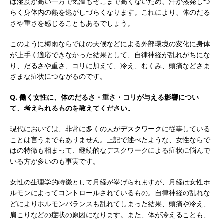
は湿度が高い一方で気温もそこまで高くないため、汗が蒸発しづ
らく身体内の熱を逃がしづらくなります。これにより、体のだる
さや重さを感じることもあるでしょう。
このように梅雨ならではの天候などによる外部環境の変化に身体
が上手く適応できなかった結果として、自律神経が乱れがちにな
り、だるさや重さ、コリに加えて、冷え、むくみ、頭痛などさま
ざまな症状につながるのです。
Q. 働く女性に、体のだるさ・重さ・コリが与える影響につい
て、考えられるものを教えてください。
現代においては、非常に多くの人がデスクワークに従事している
ことは言うまでもありません。上記で述べたような、女性ならで
はの特徴も相まって、継続的なデスクワークによる症状に悩んで
いる方が多いのも事実です。
女性の生理学的特徴として月経が挙げられますが、月経は女性ホ
ルモンによってコントロールされているもの。自律神経の乱れな
どによりホルモンバランスも乱れてしまった結果、頭痛や冷え、
肩こりなどの症状の原因になります。また、体が冷えることも、