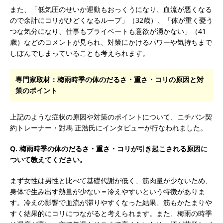
また、「低気圧のせいか運動もおっくうになり、血流が悪くなる
ので余計にコリがひどくなるループ」（32歳）、「体が重く憂う
つな気分になり、仕事もプライベートも意欲が湧かない」（41
歳）などのコメントが見られ、対策にかけるパワーや気持ちまで
しぼんでしまっていることも考えられます。
専門家取材：梅雨時季の体のだるさ・重さ・コリの原因と対
策のポイント
上記のような症状の原因や対策のポイントについて、ニチバン契
約トレーナー・對馬 正浩氏にインタビューが行なわれました。
Q. 梅雨時季の体のだるさ・重さ・コリが引き起こされる原因に
ついて教えてください。
まず女性は男性と比べて基礎代謝が低く、筋肉量が少ないため、
身体で生み出す熱量が少ない＝冷えやすいという特徴がありま
す。冷えの影響で血流が滞りやすくなった結果、筋もかたまりや
すく結果的にコリにつながると考えられます。また、梅雨の時季