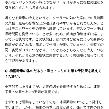
ホルモンバランスの不調につながり、それがさらに複数の症状を
引き起こすことも考えられます。
暑くなる時季の冷えというと、クーラーの効いた室内での長時間
の業務、服装の影響などが連想されやすいかもしれませんが、じ
つはデスクワーク中の姿勢も影響しています。デスクワーク中は
長時間同じ姿勢でいることが多いため、筋肉は伸縮せずに縮こま
っている状態です。この状態は、筋肉の伸び縮みによって身体の
循環が促進される「筋ポンプ作用」が働いていません。長時間の
同一姿勢がコリにつながり、コリがあるからさらなる冷えにつな
がり、それがまた別の症状に影響するという悪循環に陥ってしま
う可能性があります。
Q. 梅雨時季の体のだるさ・重さ・コリの対策や予防策を教えて
ください。
基本的ではありますが、身体の調子を維持するためには、運動・
栄養・休養の3つの要素が重要です。
まずヒトは運動をしていなくても、体温調節の1つとして発汗し
ています。しかし、梅雨の時季は湿度が高く、発汗で体内の熱を