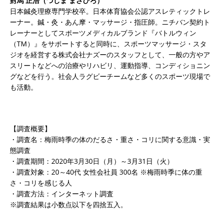
對馬 正浩（つしま まさひろ）
日本鍼灸理療専門学校卒。日本体育協会公認アスレティックトレ
ーナー。鍼・灸・あん摩・マッサージ・指圧師。ニチバン契約ト
レーナーとしてスポーツメディカルブランド『バトルウィン
（TM）』をサポートすると同時に、スポーツマッサージ・スタ
ジオを経営する株式会社ナズーのスタッフとして、一般の方やア
スリートなどへの治療やリハビリ、運動指導、コンディショニン
グなどを行う。社会人ラグビーチームなど多くのスポーツ現場で
も活動。
【調査概要】
・調査名：梅雨時季の体のだるさ・重さ・コリに関する意識・実
態調査
・調査期間：2020年3月30日（月）～3月31日（火）
・調査対象：20～40代 女性会社員 300名 ※梅雨時季に体の重
さ・コリを感じる人
・調査方法：インターネット調査
※調査結果は小数点以下を四捨五入。