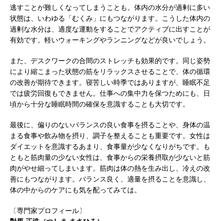
逃すことが難しくなってしまうことも。体内の水分が過剰に多い
状態は、いわゆる「むくみ」にもつながります。こうした体内の
過剰な水分は、適度な運動をすることでアクティブに出すことが
有効です。軽いウォーキングやランニングなどが良いでしょう。
また、デスクワークの合間のストレッチも効果的です。同じ姿勢
により縮こまった状態の筋をリラックスさせることで、体の循環
の改善が期待できます。寝苦しい時季ではありますが、睡眠不足
では疲労回復もできません。仕事への集中力を保つためにも、日
頃から十分な睡眠時間の確保を意識することも大切です。
最後に、偏りのないバランスの良い食事を摂ることや、身体の温
まる食事や飲み物を摂り、調子を整えることも重要です。女性は
ダイエットを意識するあまり、食事量が少なくなりがちです。も
ともと筋肉量の少ない女性は、食事からの栄養摂取が少ないと筋
肉がやせ細ってしまいます。筋肉は体の熱を生み出し、冷えの改
善にもつながります。バランス良く、適量を摂ることを意識し、
体の中からのケアにも気を配ってみては。
〔専門家プロフィール〕