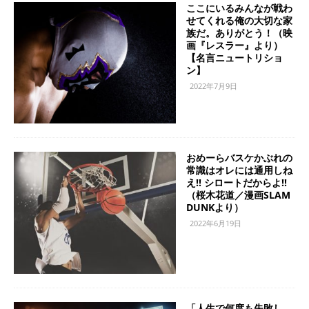
ここにいるみんなが戦わ
せてくれる俺の大切な家
族だ。ありがとう！（映
画『レスラー』より）
【名言ニュートリショ
ン】
2022年7月9日
おめーらバスケかぶれの
常識はオレには通用しね
え!! シロートだからよ!!
（桜木花道／漫画SLAM
DUNKより）
2022年6月19日
「人生で何度も失敗し