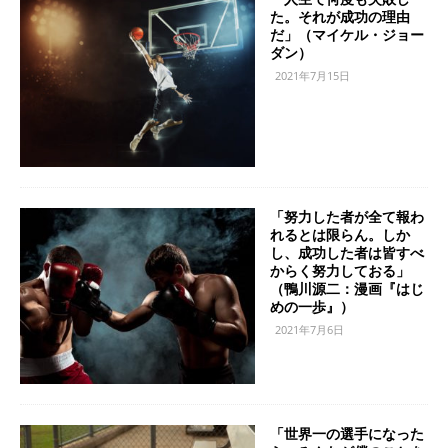
た。それが成功の理由
だ」（マイケル・ジョー
ダン）
2021年7月15日
「努力した者が全て報わ
れるとは限らん。しか
し、成功した者は皆すべ
からく努力しておる」
（鴨川源二：漫画『はじ
めの一歩』）
2021年7月6日
「世界一の選手になった