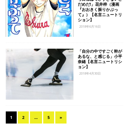
だめだ!」花井梓（漫画
『おおきく振りかぶっ
て』）【名言ニュートリ
ション】
2018年6月16日
「自分の中ですごく幹が
あるな、と感じる」小平
奈緒【名言ニュートリシ
ョン】
2018年4月30日
1
2
…
5
»