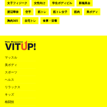
女子フィジーク
女性向け
学生ボディビル
新極真会
渡辺華奈
空手
筋トレ
筋トレ女子
筋肉
美ボディ
胸肉365
自宅トレ
食事・栄養
マッスル
美ボディ
スポーツ
ヘルス
リラックス
キッズ
格闘技