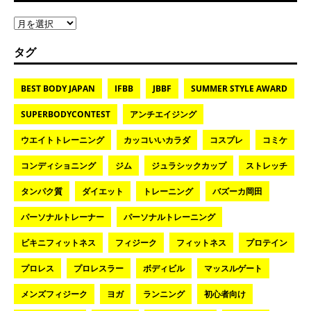
タグ
BEST BODY JAPAN
IFBB
JBBF
SUMMER STYLE AWARD
SUPERBODYCONTEST
アンチエイジング
ウエイトトレーニング
カッコいいカラダ
コスプレ
コミケ
コンディショニング
ジム
ジュラシックカップ
ストレッチ
タンパク質
ダイエット
トレーニング
バズーカ岡田
パーソナルトレーナー
パーソナルトレーニング
ビキニフィットネス
フィジーク
フィットネス
プロテイン
プロレス
プロレスラー
ボディビル
マッスルゲート
メンズフィジーク
ヨガ
ランニング
初心者向け