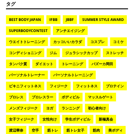
タグ
BEST BODY JAPAN
IFBB
JBBF
SUMMER STYLE AWARD
SUPERBODYCONTEST
アンチエイジング
ウエイトトレーニング
カッコいいカラダ
コスプレ
コミケ
コンディショニング
ジム
ジュラシックカップ
ストレッチ
タンパク質
ダイエット
トレーニング
バズーカ岡田
パーソナルトレーナー
パーソナルトレーニング
ビキニフィットネス
フィジーク
フィットネス
プロテイン
プロレス
プロレスラー
ボディビル
マッスルゲート
メンズフィジーク
ヨガ
ランニング
初心者向け
女子フィジーク
女性向け
学生ボディビル
新極真会
渡辺華奈
空手
筋トレ
筋トレ女子
筋肉
美ボディ