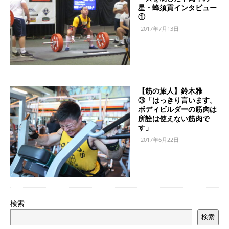
星・蜂須貢インタビュー
①
2017年7月13日
【筋の旅人】鈴木雅
③「はっきり言います。
ボディビルダーの筋肉は
所詮は使えない筋肉で
す」
2017年6月22日
検索
検索