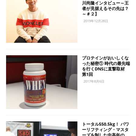
川尚隆インタビュー～王
者が見据えるその先は？
～＃２】
2019年12月28日
プロテインがおいしくな
った秘密① 時代の最先端
を行くDNSに直撃取材
第1回
2017年8月6日
トータル550.5kg！ パワ
ーリフティング・マスタ
ーズを制した中高年の