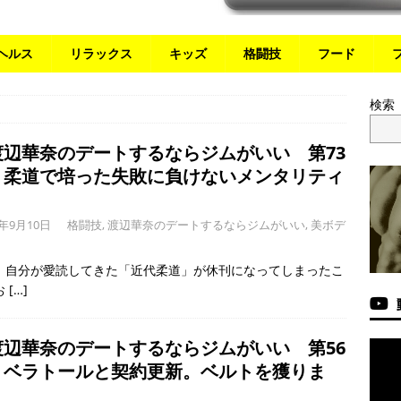
ヘルス
リラックス
キッズ
格闘技
フード
検索
渡辺華奈のデートするならジムがいい 第73
】柔道で培った失敗に負けないメンタリティ
3年9月10日
格闘技
,
渡辺華奈のデートするならジムがいい
,
美ボデ
、自分が愛読してきた「近代柔道」が休刊になってしまったこ
お
[…]
渡辺華奈のデートするならジムがいい 第56
】ベラトールと契約更新。ベルトを獲りま
！