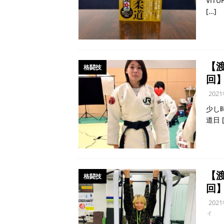
VI
[…]
【
格闘技
回
202
少し
道日
【
格闘技
回
202
ィ