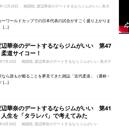
2年12月20日
格闘技
,
渡辺華奈のデートするならジムがいい
,
美ボ
カーワールドカップでの日本代表の試合がすごく盛り上がりま
。
[…]
渡辺華奈のデートするならジムがいい 第47
】柔道サイコー！
2年7月20日
格闘技
,
渡辺華奈のデートするならジムがいい
,
美ボデ
家なら誰もが載ることを夢見てきた雑誌「近代柔道」（通称・
ジ
[…]
渡辺華奈のデートするならジムがいい 第41
】人生を「タラレバ」で考えてみた
2年4月30日
格闘技
,
渡辺華奈のデートするならジムがいい