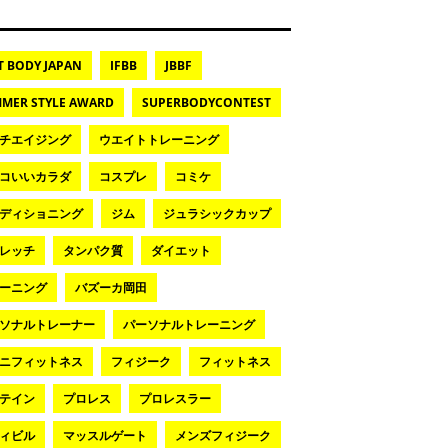
T BODY JAPAN
IFBB
JBBF
MER STYLE AWARD
SUPERBODYCONTEST
チエイジング
ウエイトトレーニング
コいいカラダ
コスプレ
コミケ
ディショニング
ジム
ジュラシックカップ
レッチ
タンパク質
ダイエット
ーニング
バズーカ岡田
ソナルトレーナー
パーソナルトレーニング
ニフィットネス
フィジーク
フィットネス
テイン
プロレス
プロレスラー
ィビル
マッスルゲート
メンズフィジーク