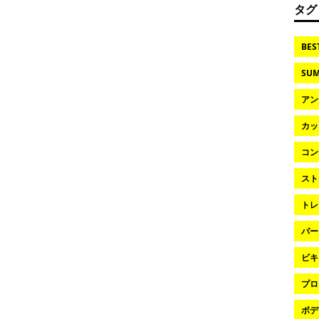
タグ
BES
SUM
アン
カッ
コン
スト
トレ
パー
ビキ
プロ
ボデ