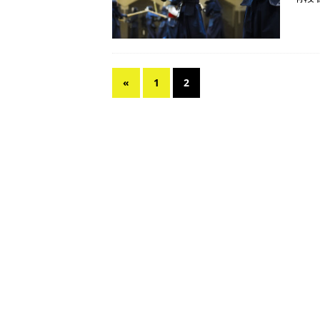
«
1
2