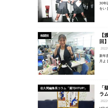
30
をい
【
格闘技
回
202
新年
月よ
「
佐久間編集長コラム「週刊VITUP!」
ラム
202