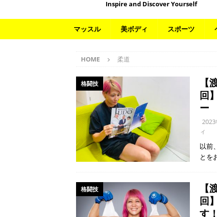
Inspire and Discover Yourself
マッスル
美ボディ
スポーツ
HOME
柔道
【
格闘技
回
ー
202
ィ
以前
とを
【
格闘技
回
す