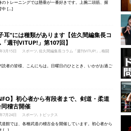
身のトレーニングでは懸垂が一番好きです。上腕二頭筋、握
背中
[…]
餃子耳”には種類があります【佐久間編集長コ
「週刊VITUP!」第107回】
0年3月15日
スポーツ
,
佐久間編集長コラム「週刊VITUP!」
,
格闘
TUP!読者の皆様、こんにちは。日曜日のひととき、いかがお過ご
INFO】初心者から有段者まで、剣道・柔道
合同稽古開催
8年7月24日
スポーツ
,
トピックス
武道館では、各種武道の稽古会を開催しています。初心者から
者
[…]