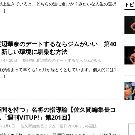
年以上生きていると、どちらの道に進むか？みたいな人生の選択
トピ
[…]
渡辺華奈のデートするならジムがいい 第40
】新しい環境に馴染む方法
2年4月20日
格闘技
,
渡辺華奈のデートするならジムがいい
度が始まって早くも1ヵ月が経とうとしています。個人的には1
[…]
疑問を持つ」名将の指導論【佐久間編集長コ
「週刊VITUP!」第201回】
2年3月6日
佐久間編集長コラム「週刊VITUP!」
,
格闘技