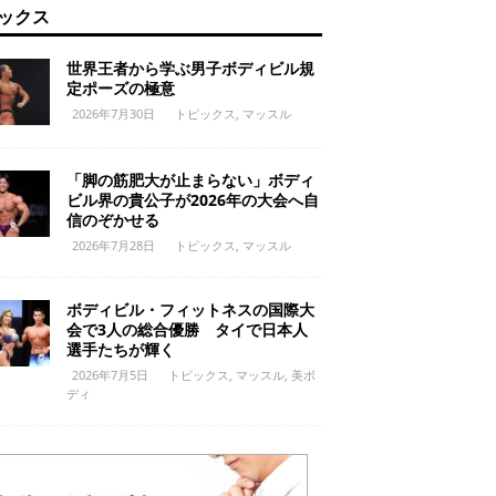
ックス
世界王者から学ぶ男子ボディビル規
定ポーズの極意
2026年7月30日
トピックス
,
マッスル
「脚の筋肥大が止まらない」ボディ
ビル界の貴公子が2026年の大会へ自
信のぞかせる
2026年7月28日
トピックス
,
マッスル
ボディビル・フィットネスの国際大
会で3人の総合優勝 タイで日本人
選手たちが輝く
2026年7月5日
トピックス
,
マッスル
,
美ボ
ディ