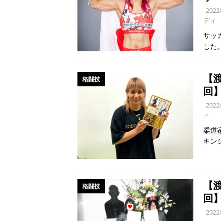
202
ディ
サッ
した
【
格闘技
回
202
ィ
柔道
キン
【
格闘技
回
202