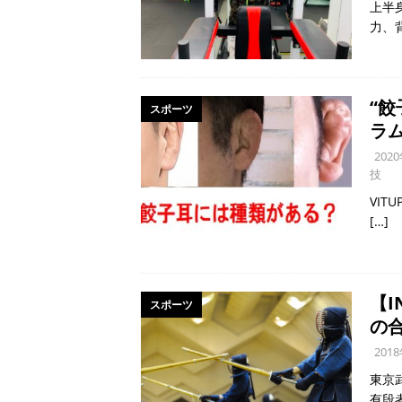
上半
力、
“
スポーツ
ラム
202
技
VI
[…]
【
スポーツ
の
201
東京
有段