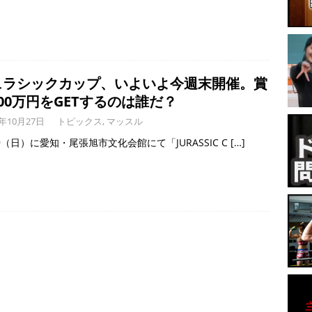
ュラシックカップ、いよいよ今週末開催。賞
00万円をGETするのは誰だ？
3年10月27日
トピックス
,
マッスル
29（日）に愛知・尾張旭市文化会館にて「JURASSIC C
[…]