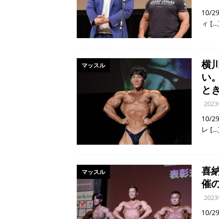
10
ィ
[…
横
マッスル
い
と
202
10
レ
[…
喜
マッスル
催
202
10/