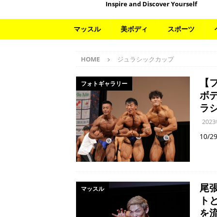
Inspire and Discover Yourself
マッスル
美ボディ
スポーツ
HOME
ジュラシックカップ
【
フォトギャラリー
ボ
ラ
202
10/
尾
マッスル
ト
を