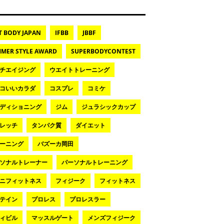
T BODY JAPAN
IFBB
JBBF
MER STYLE AWARD
SUPERBODYCONTEST
チエイジング
ウエイトトレーニング
コいいカラダ
コスプレ
コミケ
ディショニング
ジム
ジュラシックカップ
レッチ
タンパク質
ダイエット
ーニング
バズーカ岡田
ソナルトレーナー
パーソナルトレーニング
ニフィットネス
フィジーク
フィットネス
テイン
プロレス
プロレスラー
ィビル
マッスルゲート
メンズフィジーク