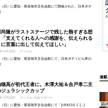
/29（日）に愛知・尾張旭市文化会館にて開催された、日本ボデ
]
川尚隆がラストステージで残した熱すぎる想
。「支えてくれる人への感謝を、伝えられる
きに言葉に出して伝えてほしい」
3年10月30日
マッスル
/29（日）に愛知・尾張旭市文化会館にて、日本ボディビル界の
]
連載
納穂高が初代王者に。木澤大祐＆合戸孝二主
のジュラシックカップ
3年10月29日
マッスル
,
大会リポート
29（日）に愛知・尾張旭市文化会館にて「JURASSIC C
[…]