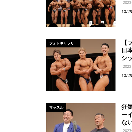
202
10/
【フ
フォトギャラリー
日
シ
202
10/
狂
マッスル
ー
な
202