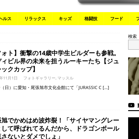
ヘルス
リラックス
キッズ
格闘技
フード
検索
フォト】衝撃の14歳中学生ビルダーも参戦。
ディビル界の未来を担うルーキーたち【ジュ
シックカップ】
3年11月1日
フォトギャラリー
,
マッスル
29（日）に愛知・尾張旭市文化会館にて「JURASSIC C
[…]
張旭でかめはめ波炸裂！「サイヤマングレー
として呼ばれてるんだから、ドラゴンボール
流さないとダメでしょ」