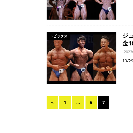
ジ
トピックス
金1
202
10/
«
1
…
6
7