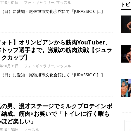
3年10月31日
フォトギャラリー
,
マッスル
トピ
29（日）に愛知・尾張旭市文化会館にて「JURASSIC C
[…]
ォト】オリンピアンから筋肉YouTuber、
本トップ選手まで。激戦の筋肉決戦【ジュラ
ックカップ】
3年10月31日
フォトギャラリー
,
マッスル
29（日）に愛知・尾張旭市文化会館にて「JURASSIC C
[…]
気の男、漫才ステージでミルクプロテインボ
イ結成。筋肉×お笑いで「トイレに行く暇も
いほど楽しい」
3年10月30日
マッスル