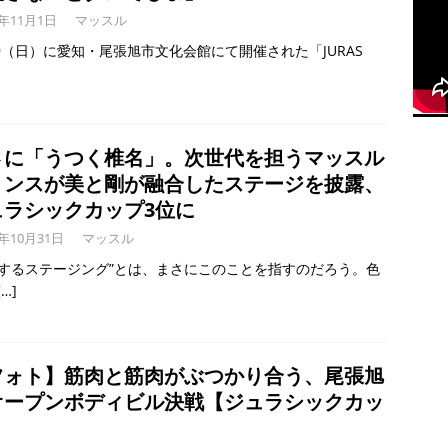
3年11月1日
マッスル
/29（日）に愛知・尾張旭市文化会館にて開催された「JURAS
さに「うつく椎名」。次世代を担うマッスル
リンスが美と剛が融合したステージを披露、
ュラシックカップ3位に
3年10月31日
マッスル
了するステージング”とは、まさにこのことを指すのだろう。色
[…]
フォト】筋肉と筋肉がぶつかり合う、尾張旭
オープンボディビル決戦【ジュラシックカッ
】