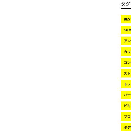
タグ
BES
SUM
アン
カッ
コン
スト
トレ
パー
ビキ
プロ
ボデ