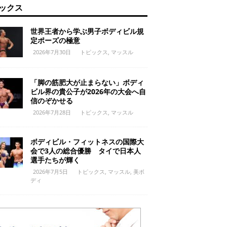
ックス
世界王者から学ぶ男子ボディビル規
定ポーズの極意
2026年7月30日
トピックス
,
マッスル
「脚の筋肥大が止まらない」ボディ
ビル界の貴公子が2026年の大会へ自
信のぞかせる
2026年7月28日
トピックス
,
マッスル
ボディビル・フィットネスの国際大
会で3人の総合優勝 タイで日本人
選手たちが輝く
2026年7月5日
トピックス
,
マッスル
,
美ボ
ディ