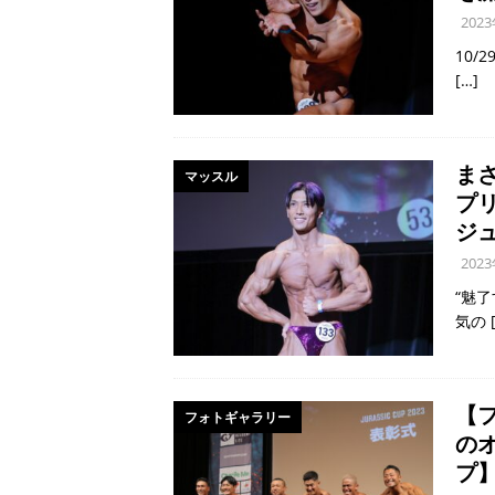
202
10
[…]
ま
マッスル
プ
ジ
202
“魅
気の
【
フォトギャラリー
の
プ