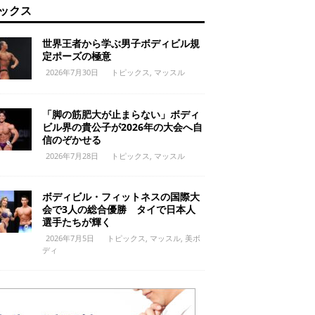
ックス
世界王者から学ぶ男子ボディビル規
定ポーズの極意
2026年7月30日
トピックス
,
マッスル
「脚の筋肥大が止まらない」ボディ
ビル界の貴公子が2026年の大会へ自
信のぞかせる
2026年7月28日
トピックス
,
マッスル
ボディビル・フィットネスの国際大
会で3人の総合優勝 タイで日本人
選手たちが輝く
2026年7月5日
トピックス
,
マッスル
,
美ボ
ディ