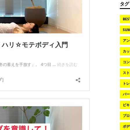
タグ
BES
SUM
アン
カッ
コン
スト
トレ
パー
ビキ
プロ
ボデ