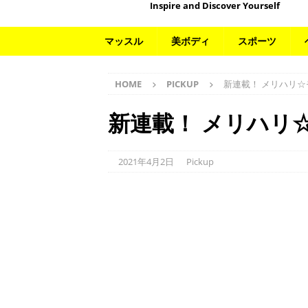
Inspire and Discover Yourself
マッスル
美ボディ
スポーツ
HOME
PICKUP
新連載！ メリハリ
新連載！ メリハリ
2021年4月2日
Pickup