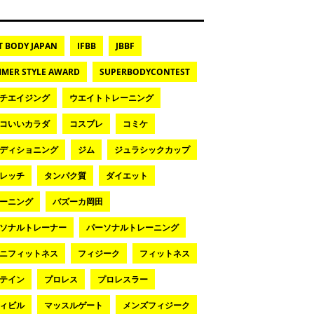
T BODY JAPAN
IFBB
JBBF
MER STYLE AWARD
SUPERBODYCONTEST
チエイジング
ウエイトトレーニング
コいいカラダ
コスプレ
コミケ
ディショニング
ジム
ジュラシックカップ
レッチ
タンパク質
ダイエット
ーニング
バズーカ岡田
ソナルトレーナー
パーソナルトレーニング
ニフィットネス
フィジーク
フィットネス
テイン
プロレス
プロレスラー
ィビル
マッスルゲート
メンズフィジーク